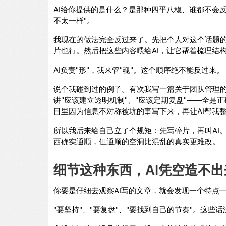
AI给你提供的是什么？是那种四平八稳、谁都不会
不太一样"。
我现在的做法完全反过来了。先把个人对这个话题
片也行。然后把这些内容喂给AI，让它帮着梳理结
AI负责"形"，我来管"魂"。这个顺序绝不能反过来。
说个我碰到过的例子。有次我写一篇关于团队管理的
讲"应该建立透明机制"、"应该定期复盘"——全
目里因为信息不对称被坑的事写下来，再让AI帮我
所以我后来给自己立了个规矩：先写碎片，再叫AI
西确实通顺，但通顺的空洞比混乱的真实更难改。
细节这种东西，AI凭空造不出
你要是仔细去观察AI写的文章，就会发现一个特点
"要坚持"、"要复盘"、"要找到自己的节奏"。这