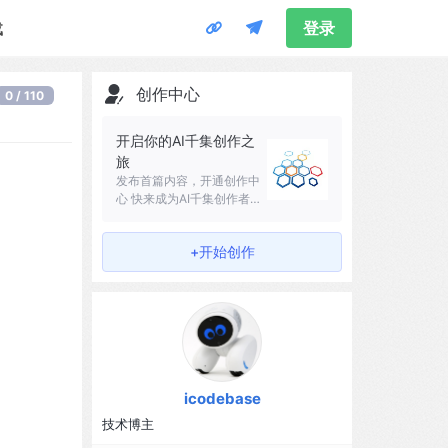
载
登录
创作中心
0 / 110
开启你的AI千集创作之
旅
发布首篇内容，开通创作中
心 快来成为AI千集创作者吧
～
+开始创作
icodebase
技术博主