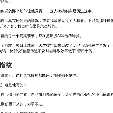
实经历。
为你说的那个细节让他觉得——这人确确实实经历过这事。
自己真实碰到过的情况，或者我亲眼见过的人和事。不能是那种模糊
，说了啥，我当时心里是怎么想的。
里塞的每一个真实细节，都在把那股AI味给稀释掉。
个前端，项目上线前一天才被告知接口改了，他当场就在群里发了一
句话，比我说"信息传递不及时会导致效率低下"管用十倍。
指纹
不得罪人。这套语气搁哪都能用，搁哪都不像你。
就知道是他写的？
，自己惯用的句式，自己看问题的角度，甚至连自己会犯的小毛病都
期积累下来的，AI学不走。