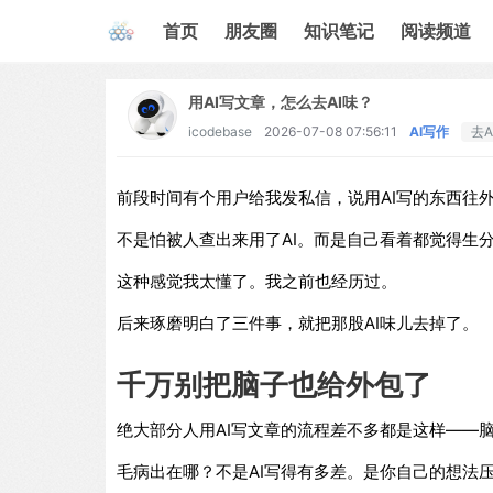
首页
朋友圈
知识笔记
阅读频道
用AI写文章，怎么去AI味？
icodebase
2026-07-08 07:56:11
AI写作
去A
前段时间有个用户给我发私信，说用AI写的东西往
不是怕被人查出来用了AI。而是自己看着都觉得生
这种感觉我太懂了。我之前也经历过。
后来琢磨明白了三件事，就把那股AI味儿去掉了。
千万别把脑子也给外包了
绝大部分人用AI写文章的流程差不多都是这样——
毛病出在哪？不是AI写得有多差。是你自己的想法