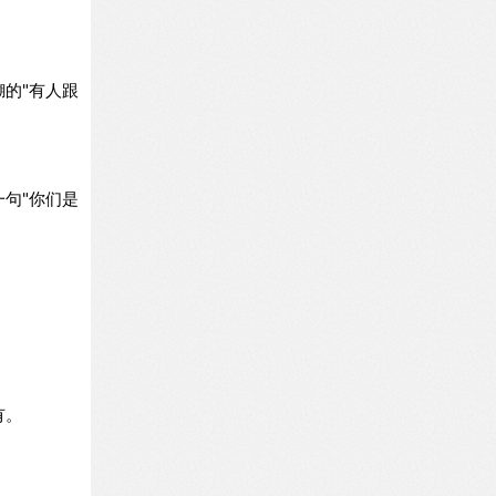
的"有人跟
句"你们是
有。