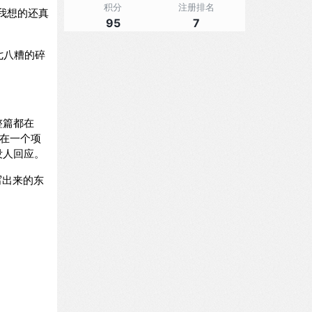
积分
注册排名
我想的还真
95
7
七八糟的碎
整篇都在
己在一个项
没人回应。
写出来的东