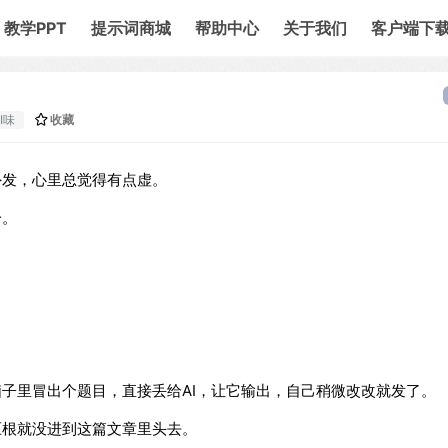
教学PPT
提示词商城
帮助中心
关于我们
客户端下
I味
收藏
外发，心里总觉得有点虚。
分。
脑子里冒出个题目，直接丢给AI，让它输出，自己稍微改改就发了。
压根就没进到这篇文章里头去。