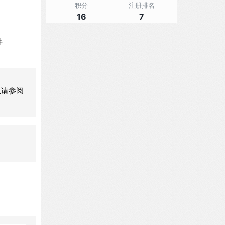
积分
注册排名
16
7
件
息请参阅