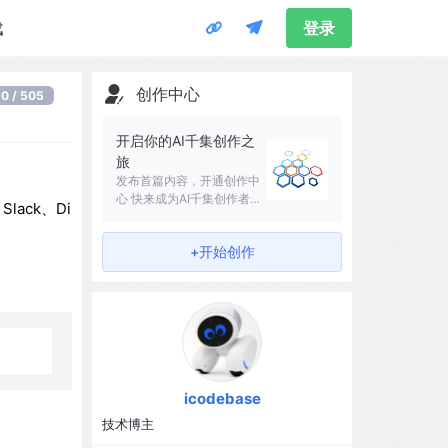
载
登录
创作中心
0 / 505
开启你的AI千集创作之
旅
发布首篇内容，开通创作中
心 快来成为AI千集创作者吧
lack、Di
～
+开始创作
icodebase
技术博主