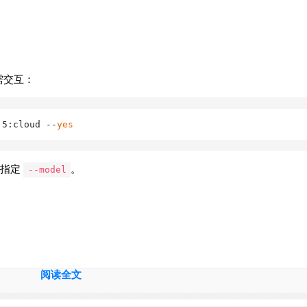
无需交互：
.5:cloud --
yes
求指定
。
--model
阅读全文
rd 或 iMessage，从任何地方与您的本地模型聊天。