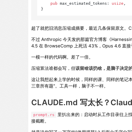
pub
 max_estimated_tokens: 
usize
,  
超了就把旧消息压缩成摘要，最近几条保留原文。Ch
不过 Anthropic 今天发的那篇官方博客《Harnessi
4.5 在 BrowseComp 上死活 43%，Opus 4.6 直
一模一样的代码啊。差了一倍。
压缩算法谁都会写，但
该留啥该扔啥，是脑子决定
这让我想起来上学的时候，同样的课、同样的笔记本
三章所有题"。工具一样，脑子不一样。
CLAUDE.md 写太长？Clau
里扒出来的：启动时从工作目录往上
prompt.rs
接截断。