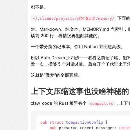
都不是。
下面
~/.claude/projects/你的项目名/memory/
对。Markdown。纯文本。MEMORY.md 当索引，底下
读前 200 行，看情况再翻翻其他的。
一个带分类的记事本。你用 Notion 都比这高级。
所以 Auto Dream 那四步——看看之前记了
发一次，攒够 5 个对话才跑。后台开个子代理来干
这就是"做梦"的全部真相。
上下文压缩这事也没啥神秘的
claw_code 的 Rust 版里有个
，上下
compact.rs
pub
struct
CompactionConfig
 {

pub
 preserve_recent_messages: 
usiz