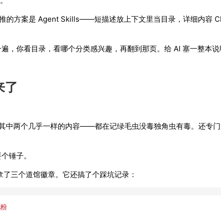
写。
推的方案是 Agent Skills——短描述放上下文里当目录，详细内容 Cl
遍，你看目录，看哪个分类感兴趣，再翻到那页。给 AI 塞一整本
来了
 个记忆文件。其中两个几乎一样的内容——都在记绿毛虫没毒独角虫有毒。还专
要个锤子。
了目录，拿了三个道馆徽章。它还搞了个踩坑记录：
眠粉