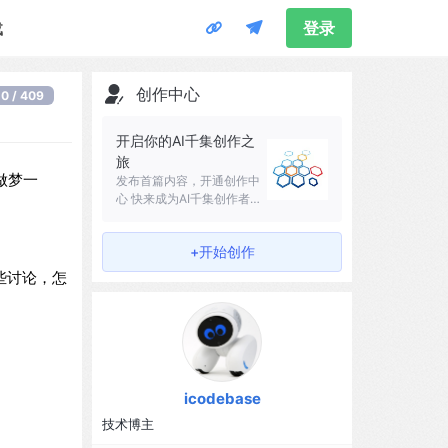
载
登录
创作中心
0 / 409
开启你的AI千集创作之
旅
类做梦一
发布首篇内容，开通创作中
心 快来成为AI千集创作者吧
～
+开始创作
那些讨论，怎
icodebase
技术博主