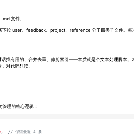
的
.md 文件
。
按 user、feedback、project、reference 分了四类子文件
啥、翻对话找有用的、合并去重、修剪索引——本质就是个文本处理脚本。2
活，对代码只读。
文管理的核心逻辑：
e
,  
// 保留最近 4 条