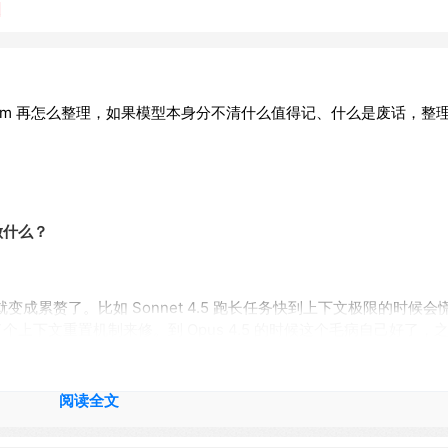
遍
ream 再怎么整理，如果模型本身分不清什么值得记、什么是废话，整
？
做什么？
就变成累赘了。比如 Sonnet 4.5 跑长任务快到上下文极限的时候
上下文重置机制来修。到 Opus 4.5 的时候这个毛病自己好了，
个文件夹让它自己读写，比你搭一整套 RAG 管线可能效果还好——Br
阅读全文
率。没有向量数据库，没有 embedding。