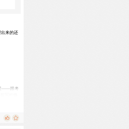
理出来的还
会慌——跟考
之前写的修
owseC