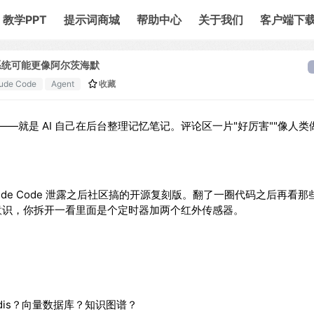
教学PPT
提示词商城
帮助中心
关于我们
客户端下
 记忆系统可能更像阿尔茨海默
ude Code
Agent
收藏
Dream——就是 AI 自己在后台整理记忆笔记。评论区一片"好厉害""像人
Claude Code 泄露之后社区搞的开源复刻版。翻了一圈代码之后再看
意识，你拆开一看里面是个定时器加两个红外传感器。
Redis？向量数据库？知识图谱？