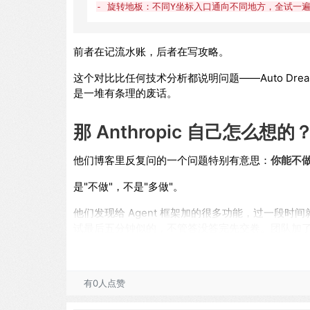
- 旋转地板：不同Y坐标入口通向不同地方，全试一
前者在记流水账，后者在写攻略。
这个对比比任何技术分析都说明问题——Auto D
是一堆有条理的废话。
那 Anthropic 自己怎么想的
他们博客里反复问的一个问题特别有意思：
你能不
是"不做"，不是"多做"。
他们发现给 Agent 框架加的很多功能，过一段时间
试最后五分钟似的，不管答没答完先交卷。团队加了个
复代码成了废代码。
所以他们现在的态度是：
少替 Claude 操心。
给它一
有0人点赞
omp-Plus 上光一个文件夹就涨了 7 个百分点准确