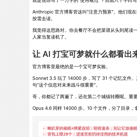
就是说你写了一万字的"使用规范"？后面六千字白
Anthropic 官方博客管这叫"注意力预算"。他们现在
按需去读。
我觉得这思路对。你去餐厅不会把菜谱从头到尾读一
人家当复读机了。
让 AI 打宝可梦就什么都看出
官方博客里最绝的是一个宝可梦实验。
Sonnet 3.5 玩了 14000 步，写了 31
句"这个信息对未来战斗很重要"。
哥，你都记了两遍了，还在第二个城镇转圈呢。重
Opus 4.6 同样 14000 步。10 个文件，分
- 喇叭芽的催眠+绑紧连招：咬咬速杀，别让它放催
- 背包上限20个：进迷宫前扔掉没用的技术机器