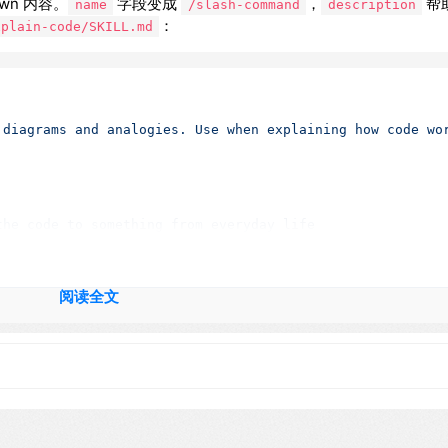
wn 内容。
字段变成
，
帮助
name
/slash-command
description
：
xplain-code/SKILL.md
diagrams
and
analogies.
Use
when
explaining
how
code
wo
the
code
to
something
from
everyday
life
o
show
the
flow,
structure,
or
relationships
step-by-step
what
happens
mmon
mistake
or
misconception?
阅读全文
complex
concepts,
use
multiple
analogies.