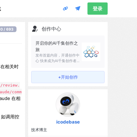
载
登录
创作中心
0 / 693
开启你的AI千集创作之
旅
发布首篇内容，开通创作中
心 快来成为AI千集创作者吧
e 在相关时
～
+开始创作
s/review.
aude/comm
ude 在相
准，如调用控
icodebase
技术博主