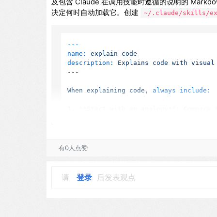
及包含 Claude 在调用技能时遵循的说明的 Markdo
决定何时自动加载它。创建
~/.claude/skills/e
---
name:
explain-code
description:
Explains
code
with
visual
When
explaining
code,
always include:
1
.
**Start
with
an
analogy**:
Compare
2
.
**Draw
a
diagram**:
Use
ASCII
art
t
3
.
**Walk
through
the
code**:
Explain
4
.
**Highlight
a
gotcha**:
What's
a
co
有0人点赞
Keep
explanations
conversational.
For
请
登录
后发表观点
3
测试技能