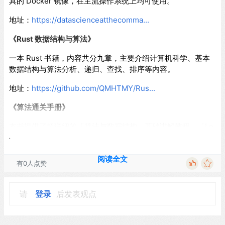
具的 Docker 镜像，在主流操作系统上均可使用。
地址：
https://datascienceatthecomma...
《Rust 数据结构与算法》
一本 Rust 书籍，内容共分九章，主要介绍计算机科学、基本
数据结构与算法分析、递归、查找、排序等内容。
地址：
https://github.com/QMHTMY/Rus...
《算法通关手册》
本书提供了超详细的「算法与数据结构」基础讲解教程，「Le
etCode」650+ 道题目 Python 版的详细解析。
该教程将通过「算法理论学习」和「编程实战练习」相结合的
阅读全文
有0人点赞
方式，带你从零基础到彻底掌握算法知识。
地址：
https://algo.itcharge.cn
请
登录
后发表观点
内容整理自 GitHubDaily，Photo by Alfons Morales on Uns
plash