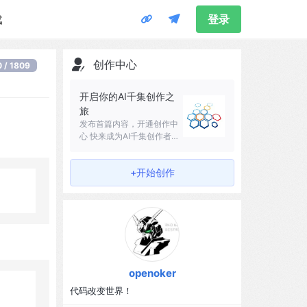
载
登录
创作中心
0 / 1809
开启你的AI千集创作之
旅
发布首篇内容，开通创作中
心 快来成为AI千集创作者吧
～
+开始创作
openoker
代码改变世界！