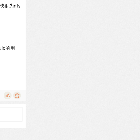
映射为nfs
id的用