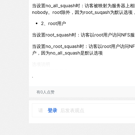
当设置no_all_squash时：访客被映射为服务器
nobody。root除外，因为root_suqash为默认选项，
2、root用户
当设置root_squash时：访客以root用户访问NFS
当设置no_root_squash时：访客以root用户
户，因为no_all_squash是默认选项
选项说明
ro：共享目录只读
rw：共享目录可读可写
all_squash：所有访问用户都映射为匿名用户或用
no_all_squash（默认）：访问用户先与本机
有0人点赞
root_squash（默认）：将来访的root用户映射
no_root_squash：来访的root用户保持root帐号权
请
登录
后发表观点
anonuid=：指定匿名访问用户的本地用户UID，默认为
anongid=：指定匿名访问用户的本地用户组GID，默认
secure（默认）：限制客户端只能从小于1024的tc
insecure：允许客户端从大于1024的tcp/ip端口