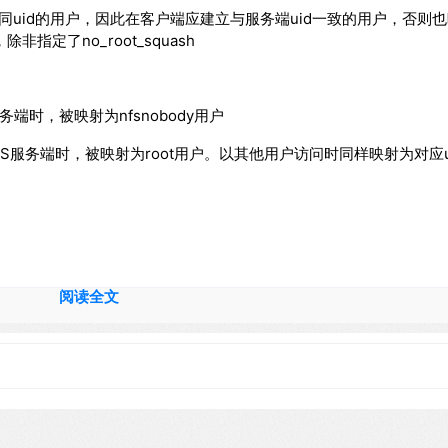
上相同uid的用户，因此在客户端应建立与服务端uid一致的用户，否则也
除非指定了no_root_squash
服务端时，被映射为nfsnobody用户
访问NFS服务端时，被映射为root用户。以其他用户访问时同样映射为对应u
户组
阅读全文
用户匹配，匹配失败后再映射为匿名用户或用户组
为匿名用户或用户组
限
nfsnobody（65534）
为nfsnobody（65534）
p/ip端口连接服务器
连接服务器