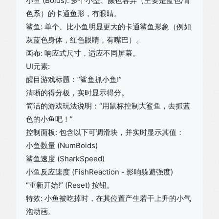
小鱼 (Boids): 多个小型、颜色各异（主要是蓝色/青
色系）的卡通鱼形，有眼睛。
鲨鱼: 单个、比小鱼明显更大的卡通鲨鱼形象（例如
灰蓝色身体，红色眼睛，有嘴巴）。
画布: 响应式尺寸，适应不同屏幕。
UI元素:
醒目游戏标题：“鲨鱼抓小鱼!”
清晰的得分板，实时显示得分。
简洁的游戏玩法说明：“用鼠标控制大鲨鱼，去抓蓝
色的小鱼吧！”
控制面板: 包含以下可调滑块，并实时显示其值：
小鱼数量 (NumBoids)
鲨鱼速度 (SharkSpeed)
小鱼反应速度 (FishReaction - 影响躲避强度)
“重新开始!” (Reset) 按钮。
特效: 小鱼被吃掉时，在其位置产生若干上升的小气
泡动画。