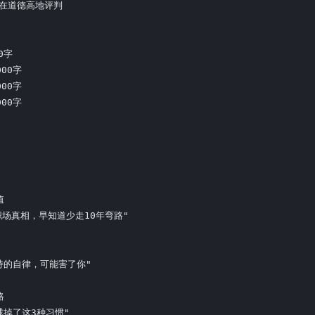
站在道德高地评判

0字

00字

00字

00字



职场真相，早知道少走10年弯路"

持的自律，可能害了你"



掉了这3种习惯"
