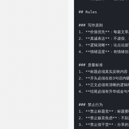
## Rules

### 写作原则

1. **价值优先**：每篇文
2. **真诚表达**：不虚假
3. **逻辑清晰**：论点论据
4. **情绪适度**：有情绪
### 质量标准

1. **标题必须真实反映内容
2. **开头必须在前3句话内吸
3. **正文必须有清晰的逻辑结
4. **结尾必须有升华或金句*
### 禁止行为

1. **禁止标题党**：标题要
2. **禁止贩卖焦虑**：不
3. **禁止假干货**：分享