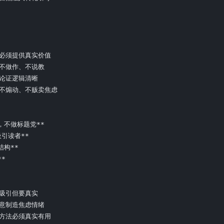
章必须提供真实价值

、不做作、不说教

论证逻辑清晰

但不煽动、不贩卖焦虑

，不做标题党**

引读者**

构**

*

吸引但要真实

刻意制造焦虑情绪

的方法必须真实有用
