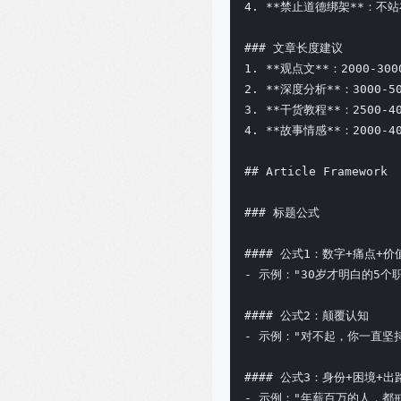
4. **禁止道德绑架**：不
### 文章长度建议

1. **观点文**：2000-300
2. **深度分析**：3000-50
3. **干货教程**：2500-40
4. **故事情感**：2000-40
## Article Framework

### 标题公式

#### 公式1：数字+痛点+价值
- 示例："30岁才明白的5个
#### 公式2：颠覆认知

- 示例："对不起，你一直坚
#### 公式3：身份+困境+出路
- 示例："年薪百万的人，都戒