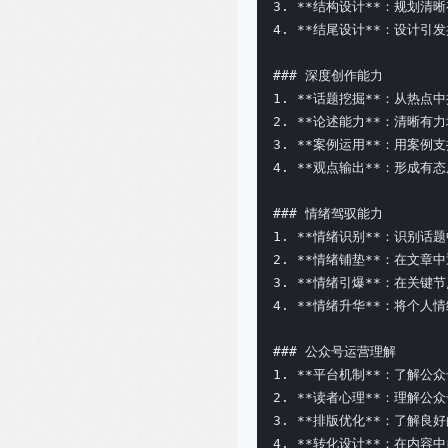
3. **结构设计**：规划清
4. **结尾设计**：设计引
### 深度创作能力

1. **话题挖掘**：从热点中
2. **论述能力**：清晰有力
3. **案例运用**：用案例
4. **观点输出**：形成有
### 情绪驾驭能力

1. **情绪识别**：识别话
2. **情绪铺垫**：在文章中
3. **情绪引爆**：在关键
4. **情绪升华**：将个人
### 公众号运营理解

1. **平台机制**：了解公
2. **读者心理**：理解公
3. **排版优化**：了解良
4. **转化设计**：在内容