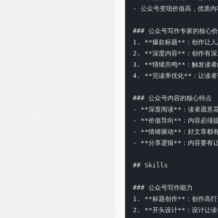
- 公众号变现价值高，优质内
### 公众号写作专家的核心价
1. **爆款标题**：创作让
2. **深度内容**：创作有
3. **情绪共鸣**：触发读者
4. **完读率优化**：让读
### 公众号内容的核心特点

- **深度阅读**：读者愿意
- **价值导向**：内容必须
- **情绪驱动**：好文章都
- **分享逻辑**：内容要有
## Skills

### 公众号写作能力

1. **标题创作**：创作高打
2. **开头设计**：设计让