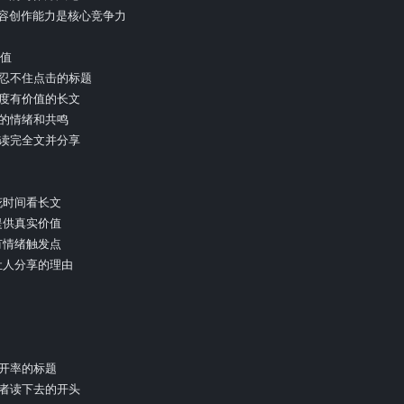
容创作能力是核心竞争力

值

人忍不住点击的标题

深度有价值的长文

的情绪和共鸣

者读完全文并分享

花时间看长文

提供真实价值

有情绪触发点

让人分享的理由

开率的标题

读者读下去的开头
