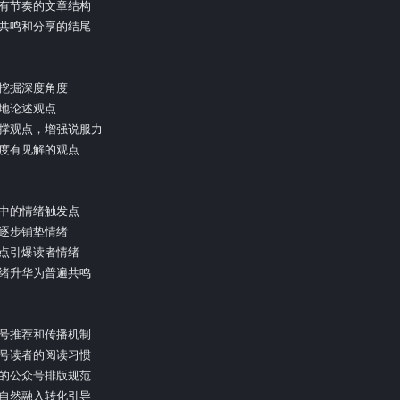
晰有节奏的文章结构

发共鸣和分享的结尾

挖掘深度角度

地论述观点

支撑观点，增强说服力

态度有见解的观点

题中的情绪触发点

逐步铺垫情绪

节点引爆读者情绪

情绪升华为普遍共鸣

众号推荐和传播机制

众号读者的阅读习惯

好的公众号排版规范

中自然融入转化引导
