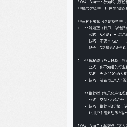
#### 方向一：教知识（涨粉
**底层逻辑**：用户在"做选择
**三种有效知识选题模型**：

1. **解题型（替用户做选择）
   - 公式：A还是B + 结果
   - 技巧：不要"中立"，
   - 例子：X到底选A还是
2. **揭秘型（放大风险，制造
   - 公式：你不知道的行业真
   - 结构：先说"90%的人
   - 技巧：站在"过来人"
3. **推荐型（场景化降低理解
   - 公式：空间/人群/行业
   - 技巧：推荐≠报价格，
   - 让用户不需要思考"适
#### 方向二：聊观点（立人