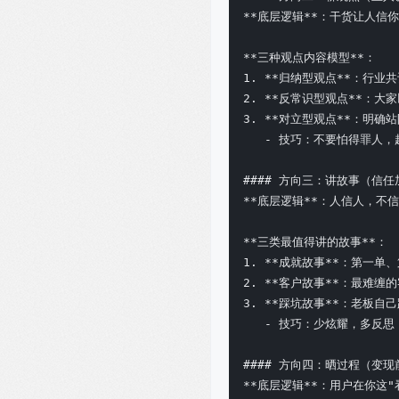
**底层逻辑**：干货让人信你
**三种观点内容模型**：

1. **归纳型观点**：行业共
2. **反常识型观点**：大家
3. **对立型观点**：明确站
   - 技巧：不要怕得罪人，
#### 方向三：讲故事（信任
**底层逻辑**：人信人，不信
**三类最值得讲的故事**：

1. **成就故事**：第一单
2. **客户故事**：最难缠
3. **踩坑故事**：老板自
   - 技巧：少炫耀，多反思
#### 方向四：晒过程（变现
**底层逻辑**：用户在你这"