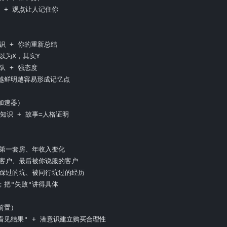
 + 观点让人记住你

识 + 你的重新总结

以为X，其实Y

队 + 强态度

越鲜明越容易形成记忆点

加速器）

知识 + 故事=人格证明

、第一套房、年收入变化

的客户、最后被你说服的客户

己踩过的坑、被同行坑过的经历

；把"失败"讲得具体

前置）

看见结果" + 潜意识建立购买合理性
