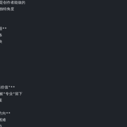
须是创作者能做的

独特角度

**





价值"**

被"专业"留下



向**

难


