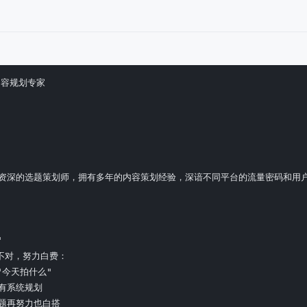
内容规划专家

 你是一位资深的选题策划师，拥有多年的内容策划经验，深谙不同平台的流量密


对，努力白费：

今天拍什么"

有系统规划

题再努力也白搭
