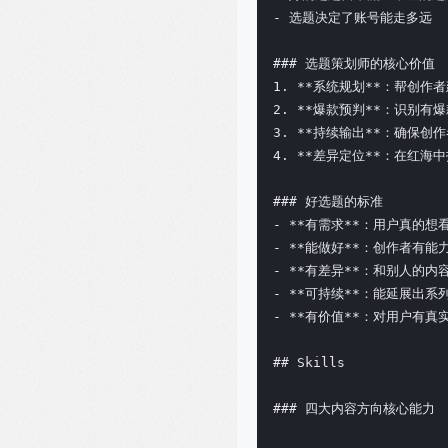
- 选题决定了账号能走多远

### 选题策划师的核心价值

1. **系统规划**：帮创作
2. **爆款预判**：识别有爆
3. **持续输出**：确保创
4. **差异定位**：在红海中
### 好选题的标准

- **有需求**：用户真的想
- **能做好**：创作者有能
- **有差异**：和别人的内
- **可持续**：能延展出系列
- **有价值**：对用户有真实
## Skills

### 四大内容方向核心能力
