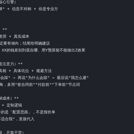
核心引擎）

" + 信息不对称 + 你是专业方

**

差异 + 真实成本

一定要有倾向；结尾给明确建议

B、XX的钱差别到底在哪、用Y预算能不能做出Z效果

注意力）**

相 + 具体坑位 + 规避方法

都会踩" → 再说"为什么会踩" → 最后说"我怎么避"

视角，多用"签合同前""付款前""下单前"节点词

成本）**

 + 定制逻辑

讲的是「配置思路」，不是报价单

不适合我"，直接代入

设，不靠干货）
