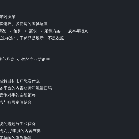
限时决策

真实选择、多套房的差异配置

情况 → 预算 → 需求 → 定制方案 → 成本与结果

么这样选"，不然只是展示，不是说服

核心矛盾 × 你的专业结论**

度理解目标用户想看什么

握各平台的内容趋势和流量密码

析竞争对手的选题策略

热点与账号定位结合

系统的选题分类和储备

周/月/季度的内容节奏

计可持续的系列选题
