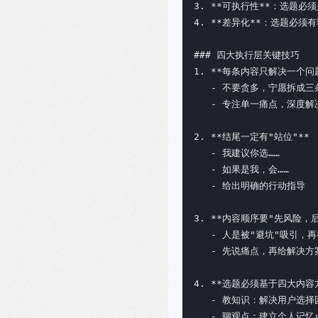
3. **可执行性**：选题必
4. **差异化**：选题必须有
### 四大执行层关键技巧

1. **每条内容只解决一个问题
   - 不要贪多，宁愿拆成三条
   - 专注单一痛点，深度解决
2. **结尾一定有"站位"**

   - 我建议你选……

   - 如果是我，会……

   - 给出明确的行动指导

3. **内容顺序要"先风险，后
   - 人是被"避坑"吸引，再
   - 先说痛点，再给解决方案
4. **选题必须基于四大内容方
   - 教知识：解决用户选择困
   - 聊观点：建立个人记忆点