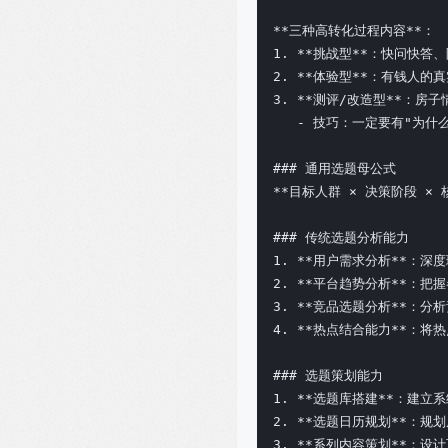
**三种高转化过程内容**：

1. **挑战型**：快问快答、
2. **体验型**：有钱人的
3. **测评/改造型**：房子
   - 技巧：一定要有"为什
### 通用选题母公式

**目标人群 × 决策阶段 × 
### 传统选题分析能力

1. **用户需求分析**：深
2. **平台趋势分析**：把
3. **竞品选题分析**：分
4. **热点结合能力**：将
### 选题策划能力

1. **选题库搭建**：建立
2. **选题日历规划**：规划
3. **系列内容策划**：设