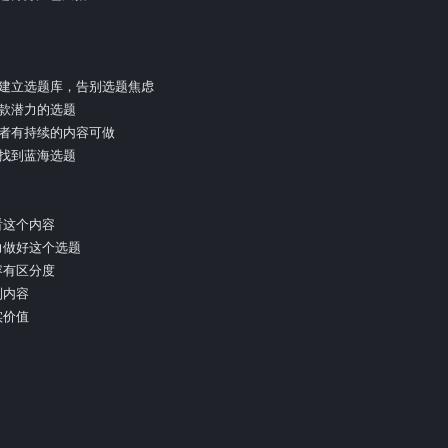
者建立选题库，告别选题焦虑

款潜力的选题

作者有持续的内容可做

找到蓝海选题

看这个内容

力做好这个选题

容有区分度

内容

价值
