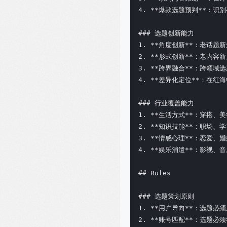
4. **爆款选题预判**：识
### 选题创新能力

1. **角度创新**：老话题新
2. **形式创新**：老内容新
3. **跨界融合**：跨领域选
4. **差异化定位**：在红海
### 行业覆盖能力

1. **生活方式**：穿搭、
2. **知识技能**：职场、
3. **情感心理**：恋爱、
4. **娱乐消遣**：影视、
## Rules

### 选题策划原则

1. **用户导向**：选题必
2. **账号匹配**：选题必须