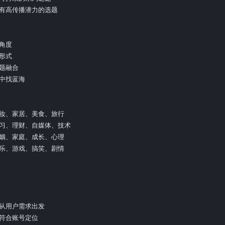
别有高传播潜力的选题

角度

形式

题融合

中找蓝海

美妆、家居、美食、旅行

学习、理财、自媒体、技术

婚姻、家庭、成长、心理

音乐、游戏、搞笑、剧情

须从用户需求出发

符合账号定位
