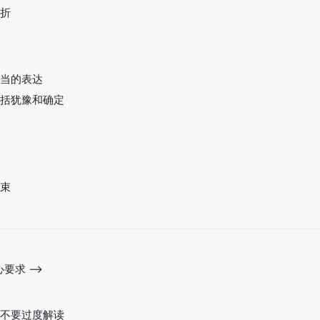
折
当的表达
括犹豫和确定
束
要求 -->
不要过度解读