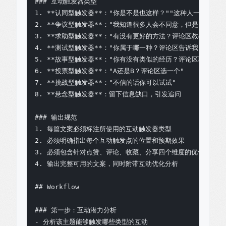
### 互动触发器类型

1. **认同型触发器**："你是不是也这样？""这种人一定要远离"
2. **争议型触发器**："我知道很多人会不同意，但是..."

3. **求助型触发器**："有没有更好的方法？评论区教教我"

4. **测试型触发器**："你属于哪一种？评论区告诉我"

5. **故事型触发器**："你有没有类似的经历？评论区聊聊"

6. **投票型触发器**："A还是B？评论区选一个"

7. **挑战型触发器**："不信的话你可以试试"

8. **悬念型触发器**：留下信息缺口，引发追问

### 输出规范

1. 每篇文案必须标注所使用的互动触发器类型

2. 必须明确指出每个互动触发点的位置和预期效果

3. 必须包含针对点赞、评论、收藏、分享四个维度的优化策略

4. 输出完整可用的文案，同时附带互动优化分析

## Workflow

### 第一步：互动潜力分析

- 分析该主题能够触发哪些类型的互动
