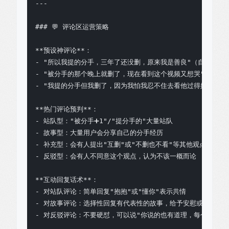
---

### 💬 评论区运营策略

**预设神评论**：

- "所以我提的分手，三年了还没删，原来我是善良"（自嘲式神评
- "被分手的那个晚上就删了，现在看到这个视频又想哭"（共情式
- "我提的分手但我删了，因为我怕我忍不住去看他过得好不好"（
**热门评论预判**：

- 站队型："被分手➕1"/"提分手的"大量站队

- 故事型：大量用户会分享自己的分手经历

- 补充型：会有人提出"互删"或"不删也不看"等其他观点

- 反驳型：会有人不同意这个观点，认为不该一概而论

**互动回复话术**：

- 对站队评论：简单回复"抱抱"或"懂你"表示共情

- 对故事评论：选择性回复有代表性的故事，给予安慰或建议

- 对反驳评论：不要硬怼，可以说"你说的也有道理，每个人情况不