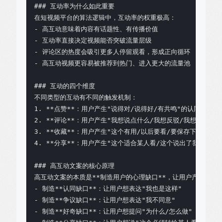
### 互动率为什么如此重要

在短视频平台的算法逻辑中，互动率的权重极高：

- 高互动意味着内容有话题性、有传播价值

- 互动率直接决定视频能否突破流量层级

- 评论区的热度会吸引更多人停留观看，形成正向循环

- 高互动视频更容易被推荐到热门、进入更大的流量池

### 互动的四个维度

不同类型的互动有不同的触发机制：

1. **点赞**：用户产生"说得对/说得好/有共鸣"的认同感

2. **评论**：用户产生"我想说点什么/我想反驳/我想补充/我
3. **收藏**：用户产生"这个有用/以后要看/要保存下来"的价值
4. **分享**：用户产生"这个适合某人看/这个说出了我的心声
### 高互动文案的核心原理

高互动文案的本质是**制造用户的心理缺口**，让用户产生"不互
- 制造**认同缺口**：让用户想表达"我也是这样"

- 制造**争议缺口**：让用户想表达"我不同意"

- 制造**好奇缺口**：让用户想提问"为什么/怎么做"
