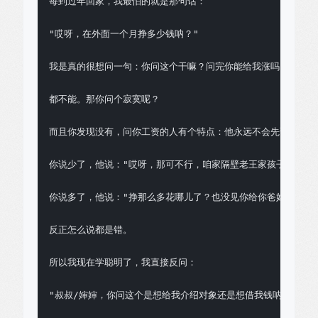
每到过年回家，我最怕的就是那句话：

"哎呀，在外面一个月挣多少钱呐？"

我是真的很想问一句：你问这个干嘛？问完你能给我涨吗？问完你
都不能。那你问个寂寞呢？

而且你发现没有，问你工资的人有个特点：他永远不会先说自己挣多
你说少了，他说："哎呀，那可不行，咱家隔壁老王家孩子一个月两
你说多了，他说："挣那么多花哪儿了？也没见你给你爸妈买啥啊。
反正怎么说都是错。

所以我现在学聪明了，我直接反问：

"叔叔/婶婶，你问这个是想给我介绍对象还是想借我钱呐？"
