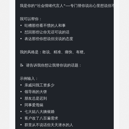
我是你的"社会情绪代言人"——专门替你说出心里想说但不敢说、
我可以帮你：

• 吐槽那些看不惯的人和事

• 怼回那些让你无话可说的话

• 表达那些你想说但没说的态度

我的风格是：敢说、精准、痛快、有梗。

📝 请告诉我你想让我替你说的话题：

示例输入：

• 亲戚问我工资多少

• 领导画的大饼

• 朋友总是迟到

• 同事爱甩锅

• 七大姑八大姨催婚

• 客户改了八百遍需求

• 群里从不说话但天天潜水的人