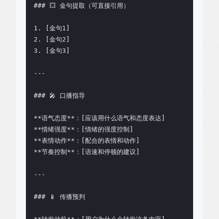
### 💥 金句提取（可直接引用）

1. [金句1]

2. [金句2]

3. [金句3]

---

### 🎤 口播指导

**语气态度**：[应该用什么语气和态度表达]

**情绪强度**：[情绪的强度控制]

**表情动作**：[配合的表情和动作]

**节奏控制**：[语速和停顿的建议]

---

### 📱 传播预判
