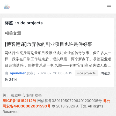
标签：side projects
相关文章
[博客翻译]放弃你的副业项目也许是件好事
网络行业充斥着副业项目发展成成功企业的传奇故事。像许多人一
样，我常在日常工作结束后，埋头琢磨一两个新点子。尽管副业项
目充满诱惑，但并非总是一帆风顺——有时它们注定失败无疾而
终。若你阅读此文，或许你近期放弃了（或正在考虑放弃）一个副
由
openoker
发布于
2024-02-26 06:04:19
阅读次
side projects
业项目。我们中的许多人都有过这样的经历。事实上，被搁置的副
数 2414
业项目已成为开发者圈中的一种梗。 然而，我经常收到初学开发者
寻求建议的邮件，我注意到一个日益增长的主题是他们担心自己无
关于
帮助中心
标签
友链
法像预期那样迅速或频繁地完成副业项目。这种焦虑是可以理解
粤ICP备18152112号
网信算备330110507206401230035号
粤公
的。在...
网安备44030302001590号
© 2018-2026 AI千集 All Rights
Reserved