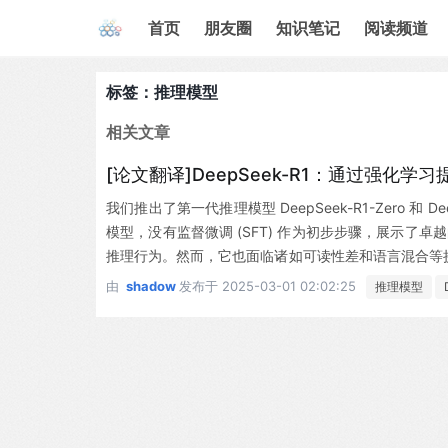
首页
朋友圈
知识笔记
阅读频道
标签：推理模型
相关文章
[论文翻译]DeepSeek-R1：通过强化
我们推出了第一代推理模型 DeepSeek-R1-Zero 和 De
模型，没有监督微调 (SFT) 作为初步步骤，展示了卓越的
推理行为。然而，它也面临诸如可读性差和语言混合等挑战
1，它在 RL 之前引入了多阶段训练和冷启动数据。DeepSe
由
shadow
发布于
2025-03-01 02:02:25
推理模型
区，我们开源了 DeepSeek-R1-Zero、DeepSeek-R1 
B, 8B, 14B, 32B, 70B)。