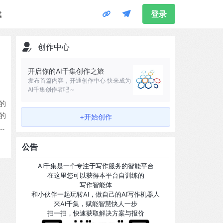
载
登录
创作中心
开启你的AI千集创作之旅
发布首篇内容，开通创作中心 快来成为
AI千集创作者吧～
练的
趣的
+开始创作
R
究社
公告
 7
AI千集是一个专注于写作服务的智能平台
在这里您可以获得本平台自训练的
写作智能体
和小伙伴一起玩转AI，做自己的AI写作机器人
来AI千集，赋能智慧快人一步
扫一扫，快速获取解决方案与报价