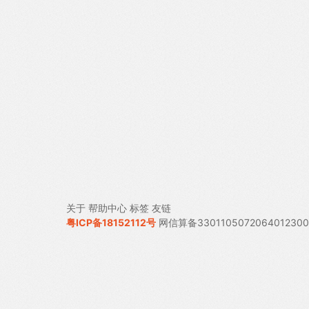
关于
帮助中心
标签
友链
粤ICP备18152112号
网信算备330110507206401230