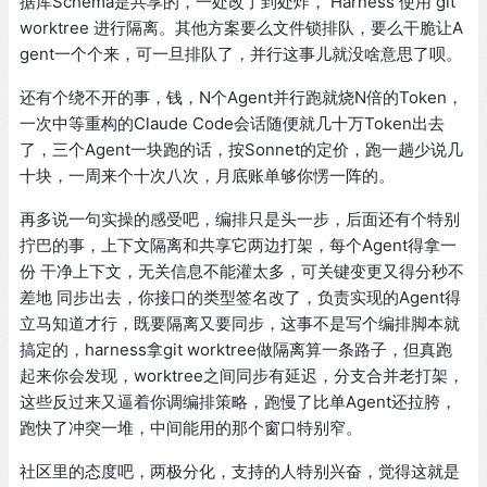
据库Schema是共享的，一处改了到处炸， Harness 使用 git
worktree 进行隔离。其他方案要么文件锁排队，要么干脆让A
gent一个个来，可一旦排队了，并行这事儿就没啥意思了呗。
还有个绕不开的事，钱，N个Agent并行跑就烧N倍的Token，
一次中等重构的Claude Code会话随便就几十万Token出去
了，三个Agent一块跑的话，按Sonnet的定价，跑一趟少说几
十块，一周来个十次八次，月底账单够你愣一阵的。
再多说一句实操的感受吧，编排只是头一步，后面还有个特别
拧巴的事，上下文隔离和共享它两边打架，每个Agent得拿一
份 干净上下文，无关信息不能灌太多，可关键变更又得分秒不
差地 同步出去，你接口的类型签名改了，负责实现的Agent得
立马知道才行，既要隔离又要同步，这事不是写个编排脚本就
搞定的，harness拿git worktree做隔离算一条路子，但真跑
起来你会发现，worktree之间同步有延迟，分支合并老打架，
这些反过来又逼着你调编排策略，跑慢了比单Agent还拉胯，
跑快了冲突一堆，中间能用的那个窗口特别窄。
社区里的态度吧，两极分化，支持的人特别兴奋，觉得这就是