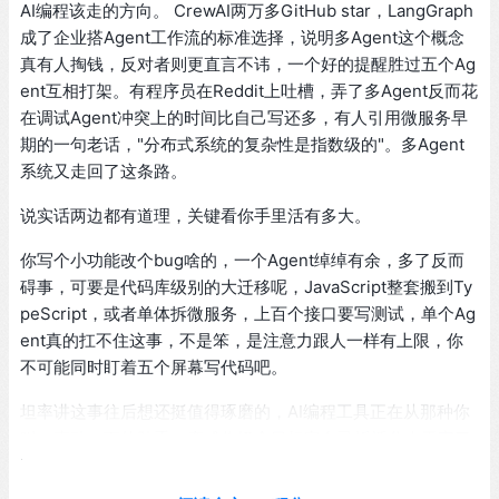
AI编程该走的方向。 CrewAI两万多GitHub star，LangGraph
成了企业搭Agent工作流的标准选择，说明多Agent这个概念
真有人掏钱，反对者则更直言不讳，一个好的提醒胜过五个Ag
ent互相打架。有程序员在Reddit上吐槽，弄了多Agent反而花
在调试Agent冲突上的时间比自己写还多，有人引用微服务早
期的一句老话，"分布式系统的复杂性是指数级的"。多Agent
系统又走回了这条路。
说实话两边都有道理，关键看你手里活有多大。
你写个小功能改个bug啥的，一个Agent绰绰有余，多了反而
碍事，可要是代码库级别的大迁移呢，JavaScript整套搬到Ty
peScript，或者单体拆微服务，上百个接口要写测试，单个Ag
ent真的扛不住这事，不是笨，是注意力跟人一样有上限，你
不可能同时盯着五个屏幕写代码吧。
坦率讲这事往后想还挺值得琢磨的，AI编程工具正在从那种你
叫一声动一下的助手，变成你扔个目标它自己拆活分人干完了
再碰头汇总的团队，差别大了去了，后者意味着AI不再只是工
具了，从某个角度看已经是组织结构本身。