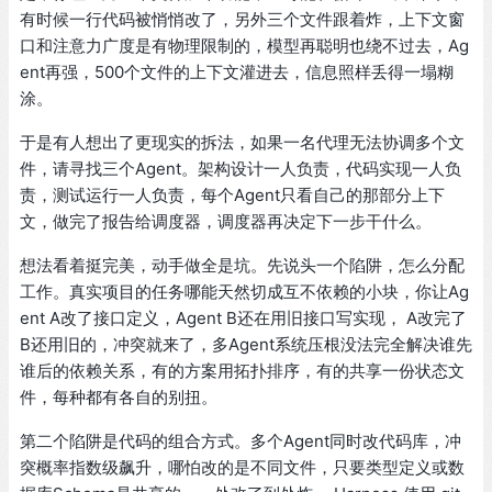
有时候一行代码被悄悄改了，另外三个文件跟着炸，上下文窗
口和注意力广度是有物理限制的，模型再聪明也绕不过去，Ag
ent再强，500个文件的上下文灌进去，信息照样丢得一塌糊
涂。
于是有人想出了更现实的拆法，如果一名代理无法协调多个文
件，请寻找三个Agent。架构设计一人负责，代码实现一人负
责，测试运行一人负责，每个Agent只看自己的那部分上下
文，做完了报告给调度器，调度器再决定下一步干什么。
想法看着挺完美，动手做全是坑。先说头一个陷阱，怎么分配
工作。真实项目的任务哪能天然切成互不依赖的小块，你让Ag
ent A改了接口定义，Agent B还在用旧接口写实现， A改完了
B还用旧的，冲突就来了，多Agent系统压根没法完全解决谁先
谁后的依赖关系，有的方案用拓扑排序，有的共享一份状态文
件，每种都有各自的别扭。
第二个陷阱是代码的组合方式。多个Agent同时改代码库，冲
突概率指数级飙升，哪怕改的是不同文件，只要类型定义或数