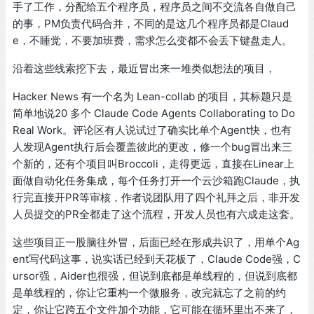
手了工作，分配给五个程序员，程序员之间不交流各自做自己
的事，PM负责代码合并，不同的是这几个程序员都是Claud
e，不睡觉，不要加班费，需求怎么变都不会丢下键盘走人。
沿着这些线索挖下去，最近冒出来一堆类似想法的项目，
Hacker News 有一个名为 Lean-collab 的项目，其标题只是
简单地说20 多个 Claude Code Agents Collaborating to Do
Real Work。评论区有人说试过了确实比单个Agent快，也有
人发现Agent执行后会覆盖彼此的更改，修一个bug冒出来三
个新的，还有个项目叫Broccoli，走得更远，直接在Linear上
面做自动化任务集成，每个任务打开一个云沙箱跑Claude，执
行完直接开PR等审核，作者说团队用了四个礼拜之后，非开发
人员提交的PR全都走了这个流程，开发人员也有六成走这套。
这些项目正一股脑往外冒，后面已经在形成共识了，用单个Ag
ent写代码这事，说实话已经到天花板了，Claude Code强，C
ursor强，Aider也很强，但说到底都是单线程的，但说到底都
是单线程的，你让它重构一个微服务，改完就忘了之前的约
定，你让它跨五个文件加个功能，它可能在循环里出不来了，