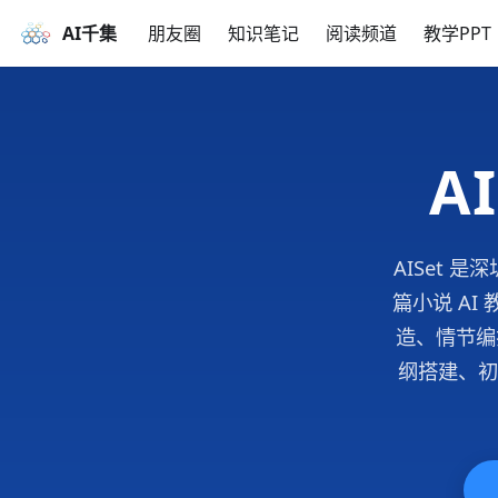
AI千集
朋友圈
知识笔记
阅读频道
教学PPT
A
AISet 
篇小说 A
造、情节编
纲搭建、初