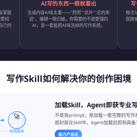
AI写的东西一眼就看出
写
没掌握
生成内容AI味太重——"然而""此外""总的来
每次
程要结
说"，编辑一眼识破。你需要的不是更强的
就跑
自己的
AI，是一套能把AI味洗掉的写作系统。
写作Skill如何解决你的创作困境
加载Skill，Agent即获专
不是背prompt，是加载一套完整的写
部封装在Skill中，Agent加载后即
能力产品化