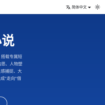
简体中文
小说
端，搭载专属短
构思、人物塑
灵感捕捉、大
成"走向"借