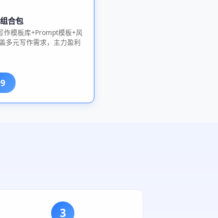
ll组合包
（写作模板库+Prompt模板+风
覆盖多元写作需求，主力盈利
。
99
3