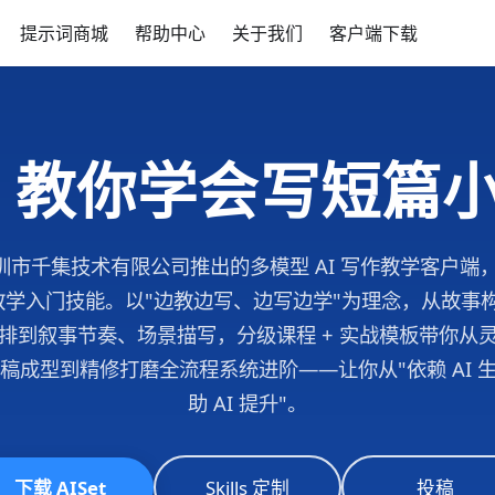
提示词商城
帮助中心
关于我们
客户端下载
I 教你学会写短篇
是深圳市千集技术有限公司推出的多模型 AI 写作教学客户
I 教学入门技能。以"边教边写、边写边学"为理念，从故事
排到叙事节奏、场景描写，分级课程 + 实战模板带你从
稿成型到精修打磨全流程系统进阶——让你从"依赖 AI 生
助 AI 提升"。
下载 AISet
Skills 定制
投稿