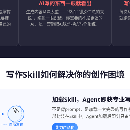
AI写的东西一眼就看出
写
没掌握
生成内容AI味太重——"然而""此外""总的来
每次
程要结
说"，编辑一眼识破。你需要的不是更强的
就跑
自己的
AI，是一套能把AI味洗掉的写作系统。
写作Skill如何解决你的创作困境
加载Skill，Agent即获专
不是背prompt，是加载一套完整的写
部封装在Skill中，Agent加载后即
能力产品化