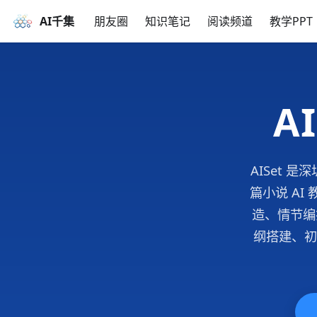
AI千集
朋友圈
知识笔记
阅读频道
教学PPT
A
AISet 
篇小说 A
造、情节编
纲搭建、初