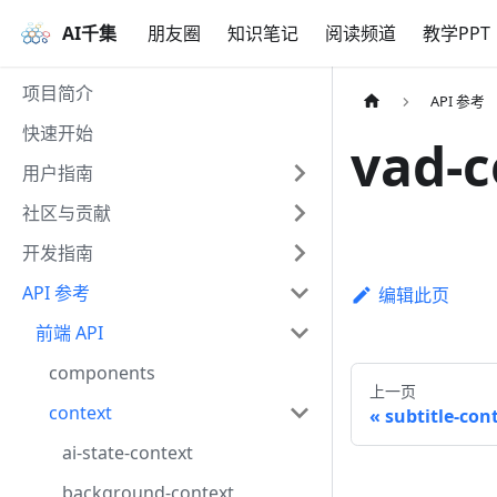
AI千集
朋友圈
知识笔记
阅读频道
教学PPT
项目简介
API 参考
快速开始
vad-c
用户指南
社区与贡献
开发指南
API 参考
编辑此页
前端 API
components
上一页
context
subtitle-con
ai-state-context
background-context