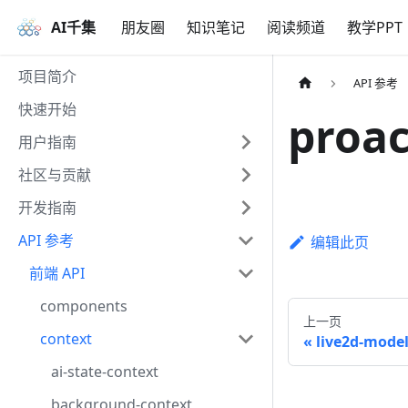
AI千集
朋友圈
知识笔记
阅读频道
教学PPT
项目简介
API 参考
快速开始
proac
用户指南
社区与贡献
开发指南
API 参考
编辑此页
前端 API
components
上一页
context
live2d-model
ai-state-context
background-context