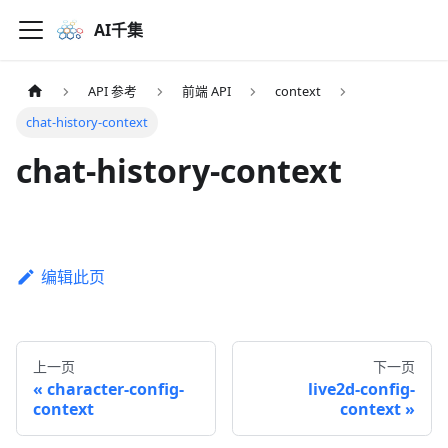
AI千集
API 参考
前端 API
context
chat-history-context
chat-history-context
编辑此页
上一页
下一页
character-config-
live2d-config-
context
context