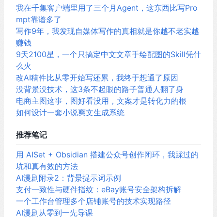
我在千集客户端里用了三个月Agent，这东西比写Pro
mpt靠谱多了
写作9年，我发现自媒体写作的真相就是你越不老实越
赚钱
9天2100星，一个只搞定中文文章手绘配图的Skill凭什
么火
改AI稿件比从零开始写还累，我终于想通了原因
没背景没技术，这3条不起眼的路子普通人翻了身
电商主图这事，图好看没用，文案才是转化力的根
如何设计一套小说爽文生成系统
推荐笔记
用 AISet + Obsidian 搭建公众号创作闭环，我踩过的
坑和真有效的方法
AI漫剧附录2：背景提示词示例
支付一致性与硬件指纹：eBay账号安全架构拆解
一个工作台管理多个店铺账号的技术实现路径
AI漫剧从零到一先导课