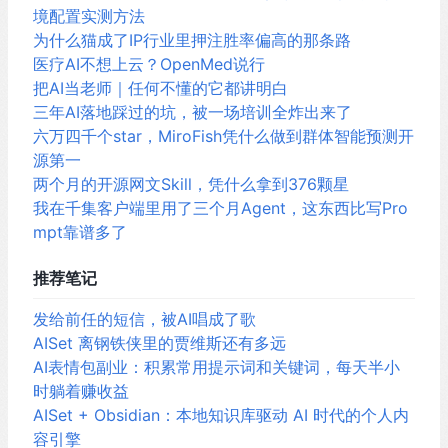
境配置实测方法
为什么猫成了IP行业里押注胜率偏高的那条路
医疗AI不想上云？OpenMed说行
把AI当老师｜任何不懂的它都讲明白
三年AI落地踩过的坑，被一场培训全炸出来了
六万四千个star，MiroFish凭什么做到群体智能预测开
源第一
两个月的开源网文Skill，凭什么拿到376颗星
我在千集客户端里用了三个月Agent，这东西比写Pro
mpt靠谱多了
推荐笔记
发给前任的短信，被AI唱成了歌
AISet 离钢铁侠里的贾维斯还有多远
AI表情包副业：积累常用提示词和关键词，每天半小
时躺着赚收益
AISet + Obsidian：本地知识库驱动 AI 时代的个人内
容引擎