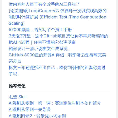
做内容的人终于有个趁手的AI工具箱了
[论文翻译]LoopCoder-v2: 仅循环一次以实现高效的
测试时计算扩展 (Efficient Test-Time Computation
Scaling)
57000颗星，给AI写了个员工手册
3天涨3万星，这个GitHub项目想让你不再只听编辑的
把AI当老师｜任何不懂的它都讲明白
如何设计一套小说爽文生成系统
GitHub 8000星的开源AI伴侣，我部署后觉得离完美
还差点
拆文三年还是拆不出自己，模仿到创作的距离你走过
了吗
推荐笔记
毛选 Skill
AI漫剧从零到一第一课：赛道定位与剧本创作简介
AI漫剧从零到一先导课
AI漫剧附录2：背景提示词示例