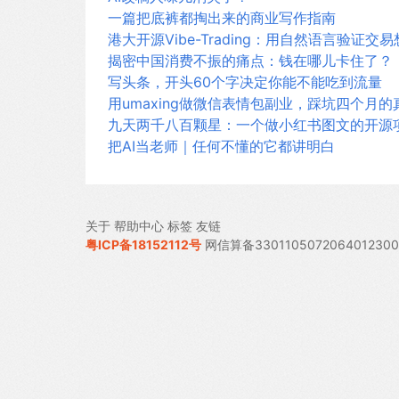
一篇把底裤都掏出来的商业写作指南
港大开源Vibe-Trading：用自然语言验证交
揭密中国消费不振的痛点：钱在哪儿卡住了？
写头条，开头60个字决定你能不能吃到流量
用umaxing做微信表情包副业，踩坑四个月
九天两千八百颗星：一个做小红书图文的开源
把AI当老师｜任何不懂的它都讲明白
关于
帮助中心
标签
友链
粤ICP备18152112号
网信算备330110507206401230