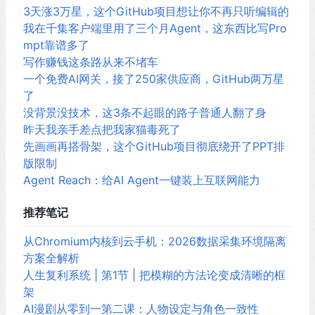
3天涨3万星，这个GitHub项目想让你不再只听编辑的
我在千集客户端里用了三个月Agent，这东西比写Pro
mpt靠谱多了
写作赚钱这条路从来不堵车
一个免费AI网关，接了250家供应商，GitHub两万星
了
没背景没技术，这3条不起眼的路子普通人翻了身
昨天我亲手差点把我家猫毒死了
先画画再搭骨架，这个GitHub项目彻底绕开了PPT排
版限制
Agent Reach：给AI Agent一键装上互联网能力
推荐笔记
从Chromium内核到云手机：2026数据采集环境隔离
方案全解析
人生复利系统 | 第1节 | 把模糊的方法论变成清晰的框
架
AI漫剧从零到一第二课：人物设定与角色一致性